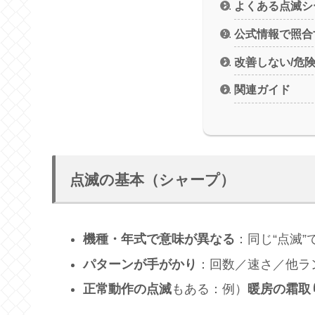
よくある点滅シ
公式情報で照合
改善しない/危
関連ガイド
点滅の基本（シャープ）
機種・年式で意味が異なる
：同じ“点滅
パターンが手がかり
：回数／速さ／他ラ
正常動作の点滅
もある：例）
暖房の霜取