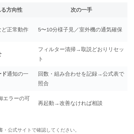
れる方向性
次の一手
など正常動作
5〜10分様子見／室外機の通気確保
フィルター清掃→取説どおりリセッ
せ
ト
ード
通知の一
回数・組み合わせを記録→公式表で
照合
御エラーの可
再起動→改善なければ相談
書・公式サイトで確認してください。