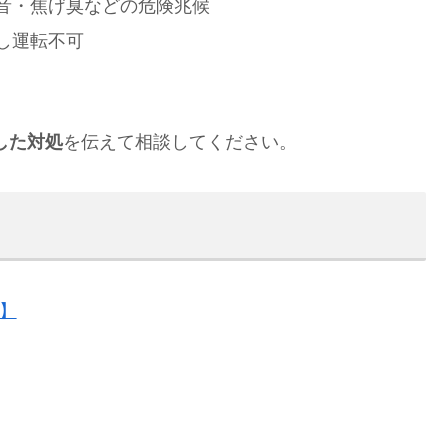
音・焦げ臭などの危険兆候
し運転不可
した対処
を伝えて相談してください。
】