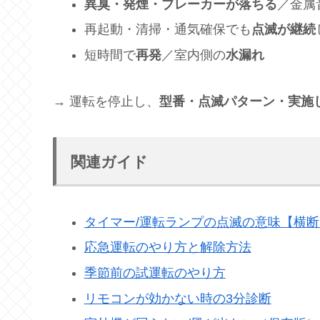
異臭・発煙・ブレーカーが落ちる
／金属
再起動・清掃・通気確保でも
点滅が継続
短時間で
再発
／室内側の
水漏れ
→ 運転を停止し、
型番・点滅パターン・実施
関連ガイド
タイマー/運転ランプの点滅の意味【横断
応急運転のやり方と解除方法
季節前の試運転のやり方
リモコンが効かない時の3分診断