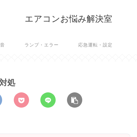
エアコンお悩み解決室
・音
ランプ・エラー
応急運転・設定
対処