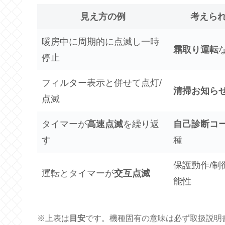
見え方の例
考えら
暖房中に周期的に点滅し一時
霜取り運転
停止
フィルター表示と併せて点灯/
清掃お知ら
点滅
タイマーが
高速点滅
を繰り返
自己診断コ
す
種
保護動作/制
運転とタイマーが
交互点滅
能性
※上表は
目安
です。機種固有の意味は必ず取扱説明