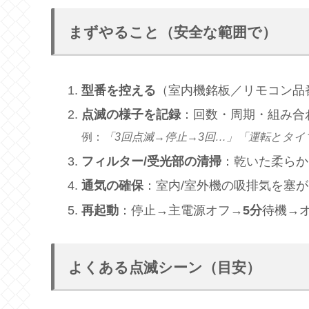
まずやること（安全な範囲で）
型番を控える
（室内機銘板／リモコン品
点滅の様子を記録
：回数・周期・組み合
例：
「3回点滅→停止→3回…」「運転とタイ
フィルター/受光部の清掃
：乾いた柔らか
通気の確保
：室内/室外機の吸排気を塞
再起動
：停止→主電源オフ→
5分
待機→
よくある点滅シーン（目安）