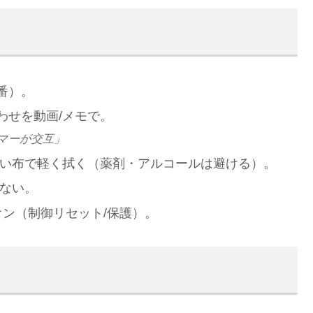
番）。
わせを動画/メモで。
マーが交互」
い布で軽く拭く（薬剤・アルコールは避ける）。
がない。
オン（制御リセット/保護）。